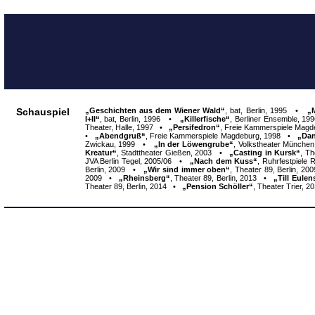
Schauspiel
„Geschichten aus dem Wiener Wald“
,
bat, Berlin, 1995 •
„
I+II“
,
bat, Berlin, 1996 •
„Killerfische“
,
Berliner Ensemble, 1
Theater, Halle, 1997 •
„Persifedron“
,
Freie Kammerspiele Mag
•
„Abendgruß“
,
Freie Kammerspiele Magdeburg, 1998 •
„Da
Zwickau, 1999
•
„In der Löwengrube“
,
Volkstheater Münche
Kreatur“
,
Stadttheater Gießen, 2003
•
„Casting in Kursk“
,
Th
JVA Berlin Tegel, 2005/06
•
„Nach dem Kuss“
,
Ruhrfestpiele 
Berlin, 2009 •
„Wir sind immer oben“
,
Theater 89, Berlin, 20
2009 •
„Rheinsberg“
,
Theater 89, Berlin, 2013
•
„Till Eulen
Theater 89, Berlin, 2014
•
„Pension Schöller“
,
Theater Trier, 2