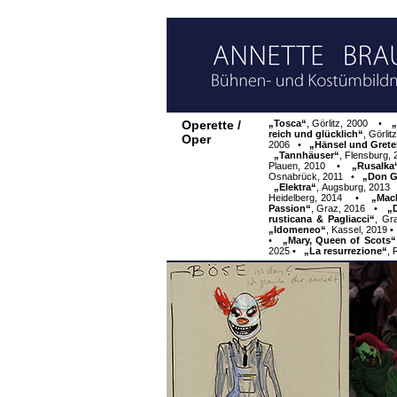
Operette /
„Tosca“
,
Görlitz, 2000
•
„
reich und glücklich“
,
Görlit
Oper
2006 •
„Hänsel und Grete
„Tannhäuser“
,
Flensburg,
Plauen, 2010
•
„Rusalka
Osnabrück, 2011
•
„Don G
„Elektra“
,
Augsburg, 2013
Heidelberg, 2014
•
„Mac
Passion“
,
Graz, 2016
•
„
rusticana & Pagliacci“
,
Gr
„Idomeneo“
,
Kassel, 2019
•
„Mary, Queen of Scots“
2025
•
„La resurrezione“
,
R