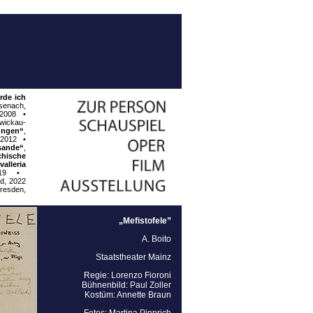
rde ich
isenach,
 2008
•
wickau-
ungen“
,
 2012
•
isande“
,
chische
valleria
019
•
d, 2022
resden,
„Mefistofele”
A. Boito
Staatstheater Mainz
Regie: Lorenzo Fioroni
Bühnenbild: Paul Zoller
Kostüm: Annette Braun