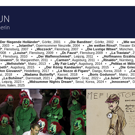
Der fliegende Holländer“
, Görlitz, 2001 •
„Die Banditen
“, Görlitz, 2002 •
„Wie we
z, 2003
•
„Jolanthe“
, Opernsommer Neuzelle, 2004 •
„Im weißen Rössl“
, Theater E
l“
,
Flensburg, 2007
•
„Wozzeck“
,
Flensburg, 2007
•
„Die Lustige Witwe“
,
München,
 2008
•
„Louise“
,
Flensburg, 2009
•
„Dr. Faust“
,
Flensburg 2009
•
„La Traviata“
,
Z
“
,
Flensburg, 2010
•
„Der Waffenschmied“
,
Leipzig, 2011
•
„Hoffmanns Erzähl
iovanni“
,
St. Margarethen, 2011
•
„Carmen“
,
Augsburg, 2011
•
„Rinaldo“
,
Nürnberg,
•
„Mefistofele“
,
Mainz, 2013
•
„My Fair Lady“
,
Augsburg, 2014
•
„Pelléas et Mél
beth“
,
Augsburg, 2015
•
„Der König Kandaules“
,
Augsburg, 2015
•
„Die Grie
Don Giovanni“
,
Heidelberg, 2017
•
„Le Nozze di Figaro“
,
Daegu, Korea, 2018
•
„Ca
az, 2018
•
„Madama Butterfly“
,
Kassel, 2018
•
„Boris Godunov“
,
Mainz, 2
•
„La Bohème“
,
Darmstadt, 2021
•
„War Requiem“
,
Graz, 2022
•
„La Juive“
,
Dortmun
,
Leipzig, 2023
•
„Midsummer Nights Dream“
,
Seoul, Korea, 2024
•
„Innocence“
,
D
om, Italien, 2025