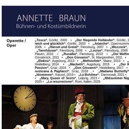
Operette /
„Tosca“
,
Görlitz, 2000
•
„Der fliegende Holländer“
, Görlit
reich und glücklich“
,
Görlitz, 2003
•
„Jolanthe“
, Opernsomm
Oper
2006 •
„Hänsel und Gretel“
,
Flensburg, 2007
•
„Wozzeck“
,
„Tannhäuser“
,
Flensburg, 2008
•
„Louise“
,
Flensburg, 2009
Plauen, 2010
•
„Rusalka“
,
Flensburg, 2010
•
„Der Waff
Osnabrück, 2011
•
„Don Giovanni“
,
St. Margarethen, 2011
•
„Elektra“
,
Augsburg, 2013
•
„Mefistofele“
,
Mainz, 2013
•
„
Heidelberg, 2014
•
„Macbeth“
,
Augsburg, 2015
•
„Der 
Passion“
,
Graz, 2016
•
„Don Giovanni“
,
Heidelberg, 2017
rusticana & Pagliacci“
,
Graz, 2018
•
„Madama Butterfly
„Idomeneo“
,
Kassel, 2019
•
„La Bohème“
,
Darmstadt, 2021
•
„Mary, Queen of Scots“
,
Leipzig, 2023
•
„Midsummer Nig
2025
•
„La resurrezione“
,
Rom, Italien, 2025