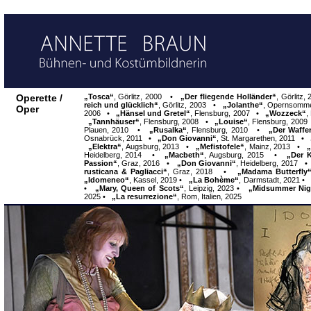
Operette /
„Tosca“
,
Görlitz, 2000
•
„Der fliegende Holländer“
, Görlit
reich und glücklich“
,
Görlitz, 2003
•
„Jolanthe“
, Opernsomm
Oper
2006 •
„Hänsel und Gretel“
,
Flensburg, 2007
•
„Wozzeck“
,
„Tannhäuser“
,
Flensburg, 2008
•
„Louise“
,
Flensburg, 2009
Plauen, 2010
•
„Rusalka“
,
Flensburg, 2010
•
„Der Waff
Osnabrück, 2011
•
„Don Giovanni“
,
St. Margarethen, 2011
•
„Elektra“
,
Augsburg, 2013
•
„Mefistofele“
,
Mainz, 2013
•
„
Heidelberg, 2014
•
„Macbeth“
,
Augsburg, 2015
•
„Der 
Passion“
,
Graz, 2016
•
„Don Giovanni“
,
Heidelberg, 2017
rusticana & Pagliacci“
,
Graz, 2018
•
„Madama Butterfly
„Idomeneo“
,
Kassel, 2019
•
„La Bohème“
,
Darmstadt, 2021
•
„Mary, Queen of Scots“
,
Leipzig, 2023
•
„Midsummer Nig
2025
•
„La resurrezione“
,
Rom, Italien, 2025