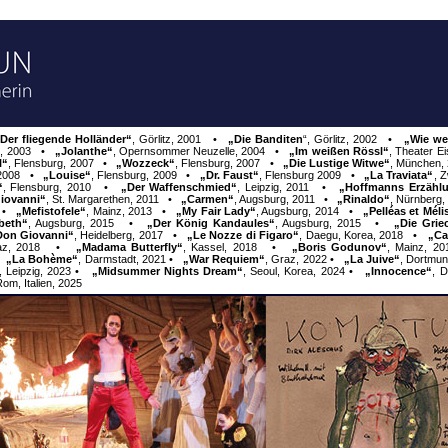
Der fliegende Holländer“
, Görlitz, 2001 •
„Die Banditen
“, Görlitz, 2002 •
„Wie we
z, 2003
•
„Jolanthe“
, Opernsommer Neuzelle, 2004 •
„Im weißen Rössl“
, Theater E
l“
,
Flensburg, 2007
•
„Wozzeck“
,
Flensburg, 2007
•
„Die Lustige Witwe“
,
München,
 2008
•
„Louise“
,
Flensburg, 2009
•
„Dr. Faust“
,
Flensburg 2009
•
„La Traviata“
,
Z
“
,
Flensburg, 2010
•
„Der Waffenschmied“
,
Leipzig, 2011
•
„Hoffmanns Erzähl
iovanni“
,
St. Margarethen, 2011
•
„Carmen“
,
Augsburg, 2011
•
„Rinaldo“
,
Nürnberg,
•
„Mefistofele“
,
Mainz, 2013
•
„My Fair Lady“
,
Augsburg, 2014
•
„Pelléas et Mél
beth“
,
Augsburg, 2015
•
„Der König Kandaules“
,
Augsburg, 2015
•
„Die Grie
Don Giovanni“
,
Heidelberg, 2017
•
„Le Nozze di Figaro“
,
Daegu, Korea, 2018
•
„Ca
az, 2018
•
„Madama Butterfly“
,
Kassel, 2018
•
„Boris Godunov“
,
Mainz, 2
•
„La Bohème“
,
Darmstadt, 2021
•
„War Requiem“
,
Graz, 2022
•
„La Juive“
,
Dortmun
,
Leipzig, 2023
•
„Midsummer Nights Dream“
,
Seoul, Korea, 2024
•
„Innocence“
,
D
om, Italien, 2025