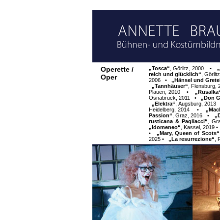
Operette /
„Tosca“
,
Görlitz, 2000
•
„
reich und glücklich“
,
Görlit
Oper
2006 •
„Hänsel und Grete
„Tannhäuser“
,
Flensburg,
Plauen, 2010
•
„Rusalka
Osnabrück, 2011
•
„Don G
„Elektra“
,
Augsburg, 2013
Heidelberg, 2014
•
„Mac
Passion“
,
Graz, 2016
•
„
rusticana & Pagliacci“
,
Gr
„Idomeneo“
,
Kassel, 2019
•
„Mary, Queen of Scots“
2025
•
„La resurrezione“
,
R