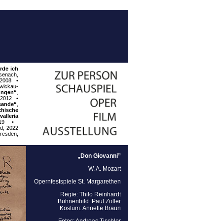
rde ich
isenach,
 2008
•
wickau-
ungen“
,
 2012
•
isande“
,
chische
valleria
019
•
d, 2022
resden,
„Don Giovanni”
W. A. Mozart
Opernfestspiele St. Margarethen
Regie: Thilo Reinhardt
Bühnenbild: Paul Zoller
Kostüm: Annette Braun